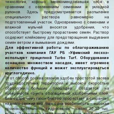
технология, хорошо зарекомендовавшая себя в
сравнении с озеленением семенами и укладкой
рулонов. Здесь предусматривается распыление
специального раствора равномерно на
подготовленный участок. Одновременно с семенами и
влажной мульчей вносятся удобрения, что
способствует быстрому прорастанию семян. Раствор
содержит клейковину для предотвращения выдувания
семян ветром и вымывания дождями.
Для эффективной работы по облагораживанию
участков компания
ГАУ РБ
«Уфимский лесхоз»
использует прицепной Turbo Turf. Оборудование
оснащено множеством насадок, имеет огромное
количество функций и может эксплуатироваться
круглогодично.
Этот способ посева газонов удобен простотой засева
труднодоступных территорий и высокой скоростью
обработки больших площадей. Создается на
поверхности грунта обогащенной удобрениями слой,
благодаря чему газон быстро прорастает и сохраняет
надолго свежий вид. Еще одна особенность – высокая
производительность гидросеялок – около 20-30 тыс.