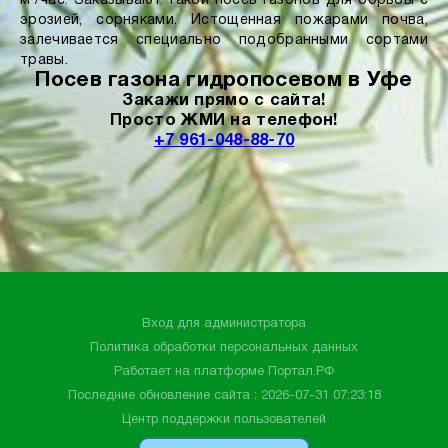
м²/час. Заказывают такой посев газонов для борьбы с
эрозией, сорняками. Истощенная пожарами почва,
залечивается специально подобранными сортами
травы.
Посев газона гидропосевом в Уфе
Закажи прямо с сайта!
Просто ЖМИ на телефон!
+7 961-048-88-70
Вход для администратора
Политика обработки персональных данных
Работает на платформе
Портал.РФ
Последние обновление сайта
: 2026-07-31 07:23:18
Центр поддержки пользователей