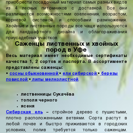
приобрести посадочный материал самых разных видов
из 4 лесных питомников с доставкой. Все они
различаются возможностями озеленения, возрастом,
корневой системой и способами размножения.
Хвойные и лиственные породы все чаще используются
для ландшафтного дизайна и облагораживания
приусадебных участков.
Саженцы лиственных и хвойных
пород в Уфе
Весь материал имеет необходимые сертификаты
качества 1, 2 сортов и паспорта. В ассортименте
представлены саженцы:
•
сосны обыкновенной
;
•
ели сибирской
;
•
березы
повислой
;
•
липы мелколистной
.
лиственницы Сукачёва
тополя черного
ясеня
Сибирская ель
–
стройное дерево с пушистыми,
плотно расположенными ветвями. Сорта растут в
любой почве и быстро приживаются в городских
условиях, полив требуется только саженцам.