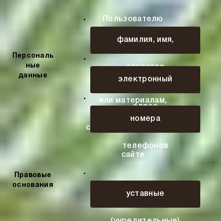
Пользователю
фамилия, имя,
к сервисам,
Персональ
ные
отчество
информации и/
данные
электронный
или материалам,
адрес
номера
содержащимся на веб-
телефонов
сайте
Правовые
основания
уставные