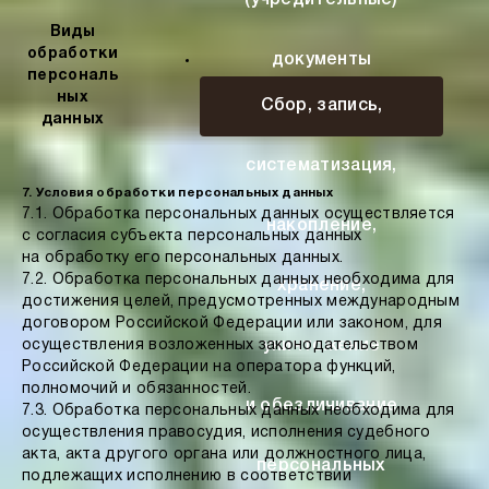
(учредительные)
Виды
обработки
документы
персональ
ных
Сбор, запись,
данных
Оператора
систематизация,
7. Условия обработки персональных данных
7.1. Обработка персональных данных осуществляется
накопление,
с согласия субъекта персональных данных
на обработку его персональных данных.
7.2. Обработка персональных данных необходима для
хранение,
достижения целей, предусмотренных международным
договором Российской Федерации или законом, для
осуществления возложенных законодательством
уничтожение
Российской Федерации на оператора функций,
полномочий и обязанностей.
и обезличивание
7.3. Обработка персональных данных необходима для
осуществления правосудия, исполнения судебного
акта, акта другого органа или должностного лица,
персональных
подлежащих исполнению в соответствии