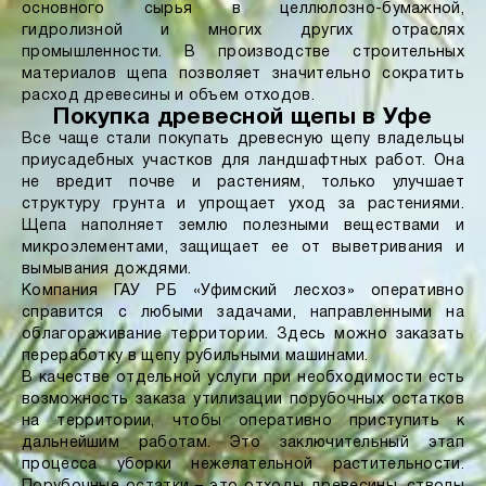
основного сырья в целлюлозно-бумажной,
гидролизной и многих других отраслях
промышленности. В производстве строительных
материалов щепа позволяет значительно сократить
расход древесины и объем отходов.
Покупка древесной щепы в Уфе
Все чаще стали покупать древесную щепу владельцы
приусадебных участков для ландшафтных работ. Она
не вредит почве и растениям, только улучшает
структуру грунта и упрощает уход за растениями.
Щепа наполняет землю полезными веществами и
микроэлементами, защищает ее от выветривания и
вымывания дождями.
Компания ГАУ РБ «Уфимский лесхоз» оперативно
справится с любыми задачами, направленными на
облагораживание территории. Здесь можно заказать
переработку в щепу рубильными машинами.
В качестве отдельной услуги при необходимости есть
возможность заказа утилизации порубочных остатков
на территории, чтобы оперативно приступить к
дальнейшим работам. Это заключительный этап
процесса уборки нежелательной растительности.