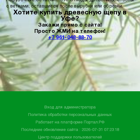
Порубочные остатки – это отходы древесины, стволы
с ветками, оставшиеся после вырубки или обрезки.
Хотите купить древесную щепу в
Уфе?
Закажи прямо с сайта!
Просто ЖМИ на телефон!
+7 961-048-88-70
Вход для администратора
Политика обработки персональных данных
Работает на платформе
Портал.РФ
Последние обновление сайта
: 2026-07-31 07:23:18
Центр поддержки пользователей