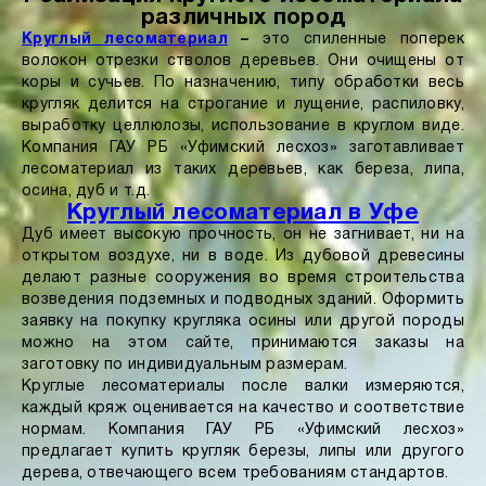
различных пород
Круглый лесоматериал
–
это спиленные поперек
волокон отрезки стволов деревьев. Они очищены от
коры и сучьев. По назначению, типу обработки весь
кругляк делится на строгание и лущение, распиловку,
выработку целлюлозы, использование в круглом виде.
Компания ГАУ РБ «Уфимский лесхоз» заготавливает
лесоматериал из таких деревьев, как береза, липа,
осина, дуб и т.д.
Круглый лесоматериал в Уфе
Дуб имеет высокую прочность, он не загнивает, ни на
открытом воздухе, ни в воде. Из дубовой древесины
делают разные сооружения во время строительства
возведения подземных и подводных зданий. Оформить
заявку на покупку кругляка осины или другой породы
можно на этом сайте, принимаются заказы на
заготовку по индивидуальным размерам.
Круглые лесоматериалы после валки измеряются,
каждый кряж оценивается на качество и соответствие
нормам. Компания ГАУ РБ «Уфимский лесхоз»
предлагает купить кругляк березы, липы или другого
дерева, отвечающего всем требованиям стандартов.