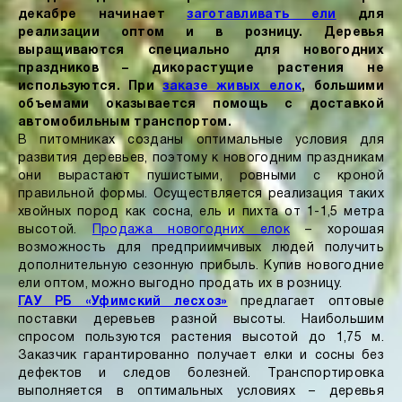
декабре начинает
заготавливать ели
для
реализации оптом и в розницу. Деревья
выращиваются специально для новогодних
праздников – дикорастущие растения не
используются. При
заказе живых елок
, большими
объемами оказывается помощь с доставкой
автомобильным транспортом.
В питомниках созданы оптимальные условия для
развития деревьев, поэтому к новогодним праздникам
они вырастают пушистыми, ровными с кроной
правильной формы. Осуществляется реализация таких
хвойных пород как сосна, ель и пихта от 1-1,5 метра
высотой.
Продажа новогодних елок
– хорошая
возможность для предприимчивых людей получить
дополнительную сезонную прибыль. Купив новогодние
ели оптом, можно выгодно продать их в розницу.
ГАУ РБ «Уфимский лесхоз»
предлагает оптовые
поставки деревьев разной высоты. Наибольшим
спросом пользуются растения высотой до 1,75 м.
Заказчик гарантированно получает елки и сосны без
дефектов и следов болезней. Транспортировка
выполняется в оптимальных условиях – деревья