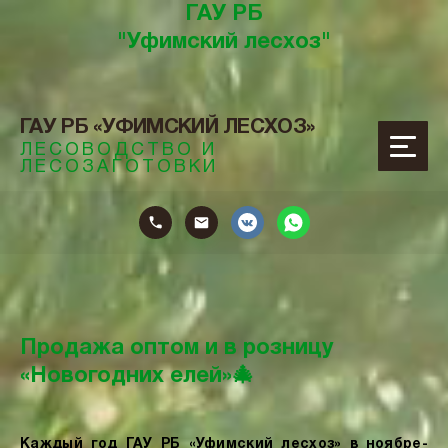
ГАУ РБ
"Уфимский лесхоз"
ГАУ РБ «УФИМСКИЙ ЛЕСХОЗ»
ЛЕСОВОДСТВО И
ЛЕСОЗАГОТОВКИ
ОТОВКИ
Продажа оптом и в розницу
«Новогодних елей»🎄
Каждый год ГАУ РБ «Уфимский лесхоз» в ноябре-